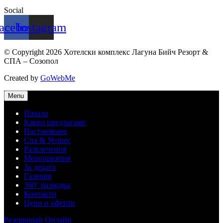
Social
acebook
Instagram
© Copyright 2026 Хотелски комплекс Лагуна Бийч Резорт &
СПА – Созопол
Created by
GoWebMe
Menu
Начало
Какво предлагаме
Настаняване
Спа & Уелнес
Развлечения
Мероприятия
За децата
Галерия
360° разходка
Контакти
Цени и оферти
Резервирай Онлайн