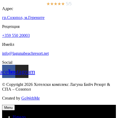
★
★
★
★
★
5/5
Адрес
гр.Созопол, м.Герените
Рецепция
+359 550 20003
Имейл
info@lagunabeachresort.net
Social
acebook
Instagram
© Copyright 2026 Хотелски комплекс Лагуна Бийч Резорт &
СПА – Созопол
Created by
GoWebMe
Menu
Начало