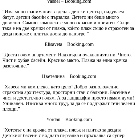
Vasdel – Booking.com
“Има много занимания за деца - детски център, надуваем
батут, детски басейн с пързалка. Детето ни беше много
доволно. Самият комплекс е много красив и приятен. Също
така е на две крачки от плажа, който плаж също е страхотен за
деца понеже е плитък доста до навътре.”
Elisaveta – Booking.com
“Доста голям апартамент. Надхвърли очакванията ни. Чисто.
Чист и хубав басейн. Красиво място. Плажа на една крачка
разстояние.”
Цветелина – Booking.com
“Хареса ми комплекса като цяло! Добро разположение,
страхотна архитектура, просторни стаи с балкони. Басейна е
чист и достатъчно голям. А за ландшафта просто нямам думи!
Уникален. Изисква много труд, за да се поддържат тези зелени
площи.”
Yordan – Booking.com
“Хотелът е на крачка от плажа, пясък и плитко за децата.
Детският басейн с водната пързалка и пръскалка са супер