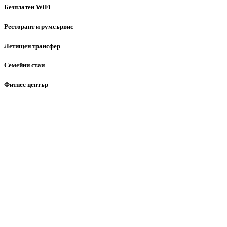
Безплатен WiFi
Ресторант и румсървис
Летищен трансфер
Семейни стаи
Фитнес център