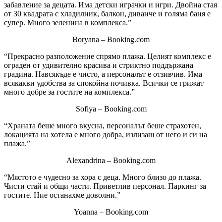
забавление за децата. Има детски играчки и игри. Двойна стая
от 30 квадрата с хладилник, балкон, диванче и голяма баня е
супер. Много зеленина в комплекса.”
Boryana – Booking.com
“Прекрасно разположение спрямо плажа. Целият комплекс е
ограден от удивително красива и стриктно поддържана
градина. Навсякъде е чисто, а персоналът е отзивчив. Има
всякакви удобства за спокойна почивка. Всички се грижат
много добре за гостите на комплекса.”
Sofiya – Booking.com
“Храната беше много вкусна, персоналът беше страхотен,
локацията на хотела е много добра, излизаш от него и си на
плажа.”
Alexandrina – Booking.com
“Мястото е чудесно за хора с деца. Много близо до плажа.
Чисти стай и общи части. Приветлив персонал. Паркинг за
гостите. Ние останахме доволни.”
Yoanna – Booking.com