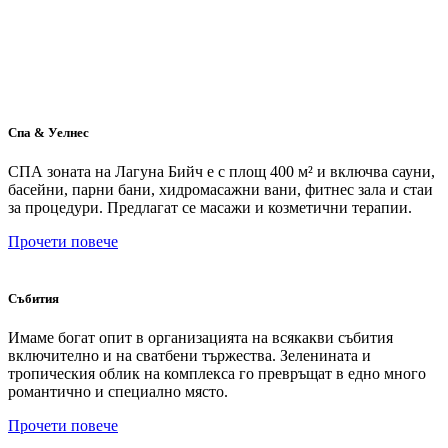
Спа & Уелнес
СПА зоната на Лагуна Бийч е с площ 400 м² и включва сауни,
басейни, парни бани, хидромасажни вани, фитнес зала и стаи
за процедури. Предлагат се масажи и козметични терапии.
Прочети повече
Събития
Имаме богат опит в организацията на всякакви събития
включително и на сватбени тържества. Зеленината и
тропическия облик на комплекса го превръщат в едно много
романтично и специално място.
Прочети повече