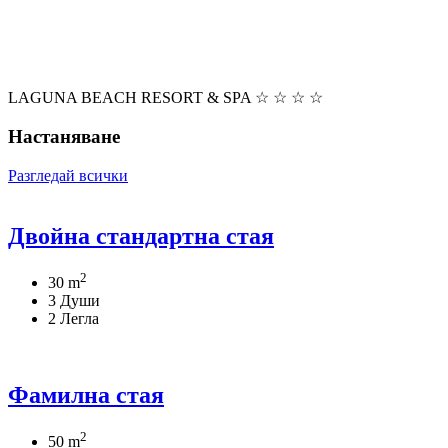
LAGUNA BEACH RESORT & SPA ☆ ☆ ☆ ☆
Настаняване
Разгледай всички
Двойна стандартна стая
2
30 m
3 Души
2 Легла
Фамилна стая
2
50 m