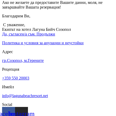
Ако не желаете да предоставите Вашите данни, моля, не
завършвайте Вашата резервация!
Благодарим Ви,
С уважение,
Екипът на хотел Лагуна Бийч Созопол
Да, съгласен/а съм. Продължи
Политика и условия за анулации и неустойки
Адрес
гр.Созопол, м.Герените
Рецепция
+359 550 20003
Имейл
info@lagunabeachresort.net
Social
acebook
Instagram