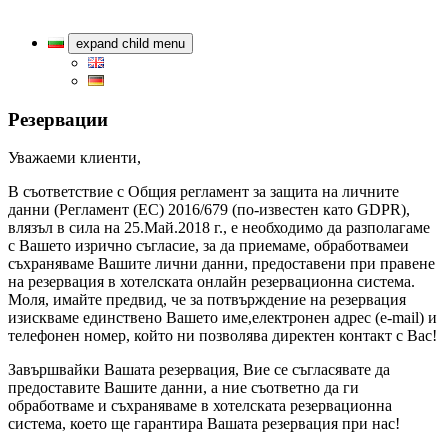
expand child menu
Резервации
Уважаеми клиенти,
В съответствие с Общия регламент за защита на личните
данни (Регламент (ЕС) 2016/679 (по-известен като GDPR),
влязъл в сила на 25.Май.2018 г., е необходимо да разполагаме
с Вашето изрично съгласие, за да приемаме, обработвамеи
съхраняваме Вашите лични данни, предоставени при правене
на резервация в хотелската онлайн резервационна система.
Моля, имайте предвид, че за потвърждение на резервация
изискваме единствено Вашето име,електронен адрес (e-mail) и
телефонен номер, който ни позволява директен контакт с Вас!
Завършвайки Вашата резервация, Вие се съгласявате да
предоставите Вашите данни, а ние съответно да ги
обработваме и съхраняваме в хотелската резервационна
система, което ще гарантира Вашата резервация при нас!