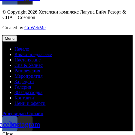
© Copyright 2026 Хотелски комплекс Лагуна Бийч Резорт &
СПА – Созопол
Created by
GoWebMe
Menu
Начало
Какво предлагаме
Настаняване
Спа & Уелнес
Развлечения
Мероприятия
За децата
Галерия
360° разходка
Контакти
Цени и оферти
Резервирай Онлайн
acebook
Instagram
Close