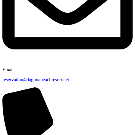
Email
reservation@lagunabeachresort.net