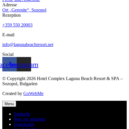
Adresse
Ort „Gerenite“, Sozopol
Rezeption
+359 550 20003
E-mail
info@lagunabeachresort.net
Social
acebook
Instagram
© Copyright 2026 Hotel Complex Laguna Beach Resort & SPA –
Sozopol, Bulgarien
Created by
GoWebMe
Menu
Startseite
Was wir anbieten
Unterkunft